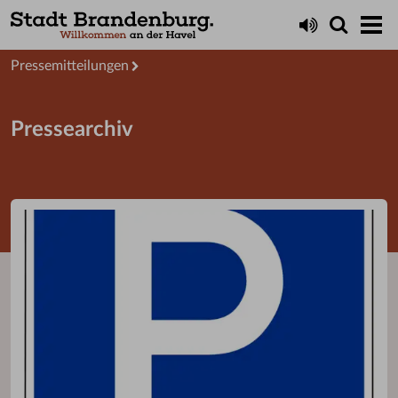
Aktuelles
Presseservice
Pressemitteilungen
Pressearchiv