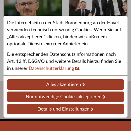
Die Internetseiten der Stadt Brandenburg an der Havel
verwenden technisch notwendig Cookies. Wenn Sie auf
„Alles akzeptieren“ klicken, binden wir außerdem
Grußwort des OB
Stellenangebote
optionale Dienste externer Anbieter ein.
Grußwort von Daniel Keip.
Karriere & Ausbildung in der
Die entsprechenden Datenschutzinformationen nach
Stadtverwaltung.
Art. 12 ff. DSGVO und weitere Details hierzu finden Sie
in unserer
Datenschutzerklärung
.
Alles akzeptieren
Nur notwendige Cookies akzeptieren
Details und Einstellungen
Startseite
Barrierefreiheit