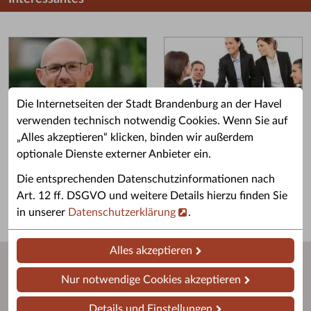
Die Internetseiten der Stadt Brandenburg an der Havel
verwenden technisch notwendig Cookies. Wenn Sie auf
„Alles akzeptieren“ klicken, binden wir außerdem
Grußwort des OB
Stellenangebote
optionale Dienste externer Anbieter ein.
Grußwort von Daniel Keip.
Karriere & Ausbildung in der
Die entsprechenden Datenschutzinformationen nach
Stadtverwaltung.
Art. 12 ff. DSGVO und weitere Details hierzu finden Sie
in unserer
Datenschutzerklärung
.
Alles akzeptieren
Nur notwendige Cookies akzeptieren
Details und Einstellungen