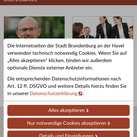
Die Internetseiten der Stadt Brandenburg an der Havel
verwenden technisch notwendig Cookies. Wenn Sie auf
„Alles akzeptieren“ klicken, binden wir außerdem
Grußwort des OB
Stellenangebote
optionale Dienste externer Anbieter ein.
Grußwort von Daniel Keip.
Karriere & Ausbildung in der
Die entsprechenden Datenschutzinformationen nach
Stadtverwaltung.
Art. 12 ff. DSGVO und weitere Details hierzu finden Sie
in unserer
Datenschutzerklärung
.
Alles akzeptieren
Nur notwendige Cookies akzeptieren
Details und Einstellungen