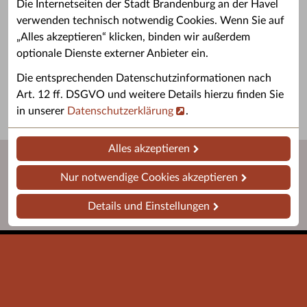
Die Internetseiten der Stadt Brandenburg an der Havel
verwenden technisch notwendig Cookies. Wenn Sie auf
„Alles akzeptieren“ klicken, binden wir außerdem
Grußwort des OB
Stellenangebote
optionale Dienste externer Anbieter ein.
Grußwort von Daniel Keip.
Karriere & Ausbildung in der
Die entsprechenden Datenschutzinformationen nach
Stadtverwaltung.
Art. 12 ff. DSGVO und weitere Details hierzu finden Sie
in unserer
Datenschutzerklärung
.
Alles akzeptieren
Nur notwendige Cookies akzeptieren
Details und Einstellungen
Startseite
Barrierefreiheit
Leichte Sprache
Impressum
Datenschutz
Kontakt